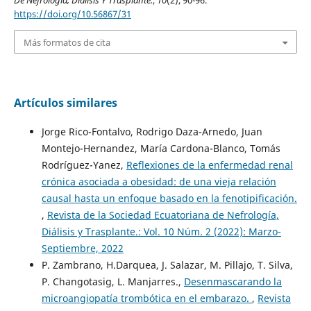
De Nefrología, Diálisis Y Trasplante.
,
10
(2), 90-96.
https://doi.org/10.56867/31
Más formatos de cita
Artículos similares
Jorge Rico-Fontalvo, Rodrigo Daza-Arnedo, Juan
Montejo-Hernandez, María Cardona-Blanco, Tomás
Rodríguez-Yanez,
Reflexiones de la enfermedad renal
crónica asociada a obesidad: de una vieja relación
causal hasta un enfoque basado en la fenotipificación.
,
Revista de la Sociedad Ecuatoriana de Nefrología,
Diálisis y Trasplante.: Vol. 10 Núm. 2 (2022): Marzo-
Septiembre, 2022
P. Zambrano, H.Darquea, J. Salazar, M. Pillajo, T. Silva,
P. Changotasig, L. Manjarres.,
Desenmascarando la
microangiopatía trombótica en el embarazo.
,
Revista