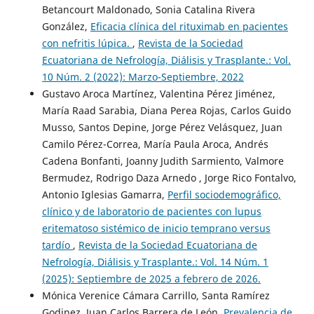
Betancourt Maldonado, Sonia Catalina Rivera
González,
Eficacia clínica del rituximab en pacientes
con nefritis lúpica.
,
Revista de la Sociedad
Ecuatoriana de Nefrología, Diálisis y Trasplante.: Vol.
10 Núm. 2 (2022): Marzo-Septiembre, 2022
Gustavo Aroca Martínez, Valentina Pérez Jiménez,
María Raad Sarabia, Diana Perea Rojas, Carlos Guido
Musso, Santos Depine, Jorge Pérez Velásquez, Juan
Camilo Pérez-Correa, María Paula Aroca, Andrés
Cadena Bonfanti, Joanny Judith Sarmiento, Valmore
Bermudez, Rodrigo Daza Arnedo , Jorge Rico Fontalvo,
Antonio Iglesias Gamarra,
Perfil sociodemográfico,
clínico y de laboratorio de pacientes con lupus
eritematoso sistémico de inicio temprano versus
tardío
,
Revista de la Sociedad Ecuatoriana de
Nefrología, Diálisis y Trasplante.: Vol. 14 Núm. 1
(2025): Septiembre de 2025 a febrero de 2026.
Mónica Verenice Cámara Carrillo, Santa Ramírez
Godinez, Juan Carlos Barrera de León,
Prevalencia de