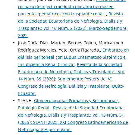
rechazo de injerto mediado por anticuerpos en
pacientes pediátricos con trasplante renal.
,
Revista
de la Sociedad Ecuatoriana de Nefrología, Diálisis y
Trasplante.: Vol. 10 Núm. 2 (2022): Marzo-Septiembre,
2022
José Dorta Díaz, Mariant Borges Colina, Maricarmen
Rodríguez Morales, Yetel Ortiz Figaredo.,
Embarazo en
diálisis peritoneal con Lupus Eritematoso Sistémico e
Insuficiencia Renal Crónica
,
Revista de la Sociedad
Ecuatoriana de Nefrología, Diálisis y Trasplante.: Vol.
14 Núm. 3S (2026): Suplemento: Posters del VI
Congreso de Nefrología, Diálisis y Trasplante, Quito-
Ecuador.
SLANH,
Glomerulopatías Primarias y Secundarias,
Patología Renal
,
Revista de la Sociedad Ecuatoriana
de Nefrología, Diálisis y Trasplante.: Vol. 13 Núm. S1
(2025): SLANH 2025, XXI Congreso Latinoamericano de
Nefrología e Hipertensión.