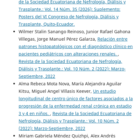
de la Sociedad Ecuatoriana de Nefrología, Diálisis y
Trasplante.: Vol. 14 Núm. 3S (2026): Suplemento:
Posters del VI Congreso de Nefrología, Diálisis y
Trasplante, Quito-Ecuador.
Wilmer Stalin Sanango Reinoso, Junior Rafael Gahona
Villegas, Jorge Manuel Pérez Galarza,
Relación entre
patrones histopatológicos con el diagnóstico clínico en
pacientes pediátricos con alteraciones renales.
,
Revista de la Sociedad Ecuatoriana de Nefrología,
Diálisis y Trasplante.: Vol. 10 Núm. 2 (2022): Marzo-
Septiembre, 2022
Alma Rebeca Mota Nova, María Alejandra Aguilar
Kitsu, Miguel Angel Villasis Keever,
Un estudio
longitudinal de centro único de factores asociados a la
progresión de la enfermedad renal crónica en estadio
3 y 4 en niños.
,
Revista de la Sociedad Ecuatoriana de
Nefrología, Diálisis y Trasplante.: Vol. 10 Núm. 2
(2022): Marzo-Septiembre, 2022
Miriam Gabriela Méndez Quizhpi, Alex Andrés