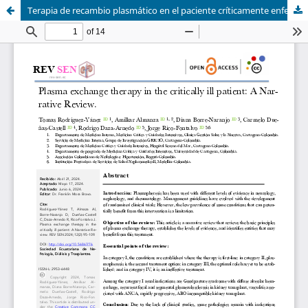
Terapia de recambio plasmático en el paciente críticamente enfermo.